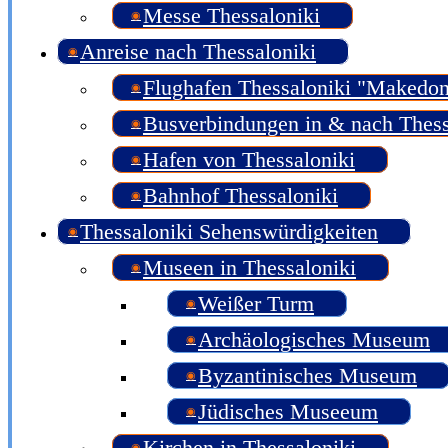
Messe Thessaloniki
Anreise nach Thessaloniki
Flughafen Thessaloniki "Makedon
Busverbindungen in & nach Thess
Hafen von Thessaloniki
Bahnhof Thessaloniki
Thessaloniki Sehenswürdigkeiten
Museen in Thessaloniki
Weißer Turm
Archäologisches Museum
Byzantinisches Museum
Jüdisches Museeum
Kirchen in Thessaloniki