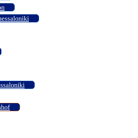
on
hessaloniki
ssaloniki
nhof