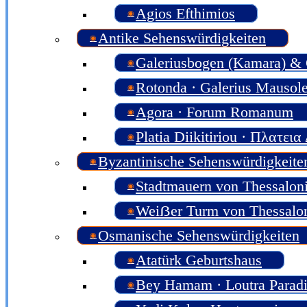
Agios Efthimios
Antike Sehenswürdigkeiten
Galeriusbogen (Kamara) & G
Rotonda · Galerius Mausol
Agora · Forum Romanum
Platia Diikitiriou · Πλατει
Byzantinische Sehenswürdigkeite
Stadtmauern von Thessaloni
Weiẞer Turm von Thessalon
Osmanische Sehenswürdigkeiten
Atatürk Geburtshaus
Bey Hamam · Loutra Parad