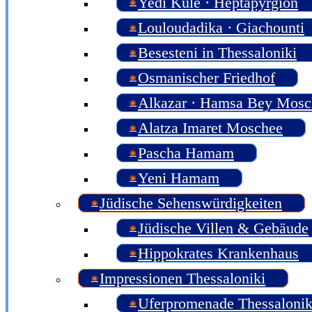
Yedi Kule · Heptapyrgion
Louloudadika · Giachounti
Besesteni in Thessaloniki
Osmanischer Friedhof
Alkazar · Hamsa Bey Mosc
Alatza Imaret Moschee
Pascha Hamam
Yeni Hamam
Jüdische Sehenswürdigkeiten
Jüdische Villen & Gebäude
Hippokrates Krankenhaus
Impressionen Thessaloniki
Uferpromenade Thessalonik