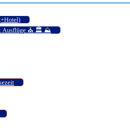
g+Hotel)
& Ausflüge ⛪ 🏛️ ⛰️
sezeit