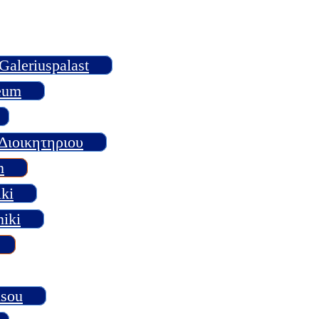
aleriuspalast
eum
α Διοικητηριου
n
ki
iki
isou