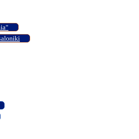
ia"
aloniki