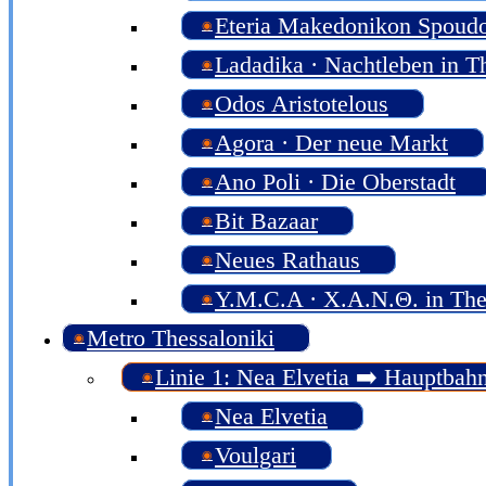
Eteria Makedonikon Spoud
Ladadika · Nachtleben in T
Odos Aristotelous
Agora · Der neue Markt
Ano Poli · Die Oberstadt
Bit Bazaar
Neues Rathaus
Y.M.C.A · Χ.Α.Ν.Θ. in The
Metro Thessaloniki
Linie 1: Nea Elvetia ➡️ Hauptbah
Nea Elvetia
Voulgari