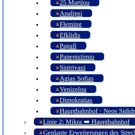
25 Martiou
Analipsi
Fleming
Efklidis
Papafi
Panepistimio
Sintrivani
Agias Sofias
Venizelou
Dimokratias
Hauptbahnhof · Neos Sidid
Linie 2: Mikra ➡️ Hauptbahnhof
Geplante Erweiterungen des Strec