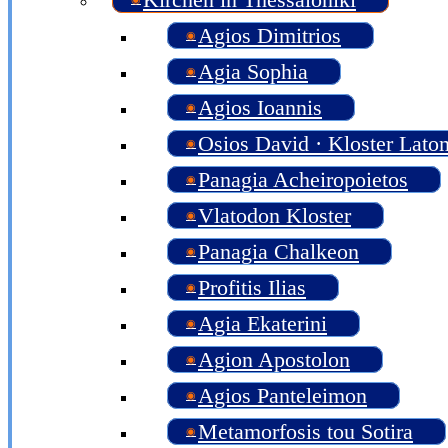
Agios Dimitrios
Agia Sophia
Agios Ioannis
Osios David · Kloster Lat
Panagia Acheiropoietos
Vlatodon Kloster
Panagia Chalkeon
Profitis Ilias
Agia Ekaterini
Agion Apostolon
Agios Panteleimon
Metamorfosis tou Sotira