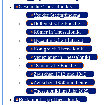
Geschichte Thessalonikis
Vor der Stadtgründung
Hellenistische Epoche
Römer in Thessaloniki
Byzantinische Blütezeit
Königreich Thessaloniki
Venezianer in Thessaloniki
Osmanische Epoche
Zwischen 1912 und 1949
Zwischen 1950 und heute
Thessaloniki im Jahr 2025
Restaurant Tipp Thessaloniki