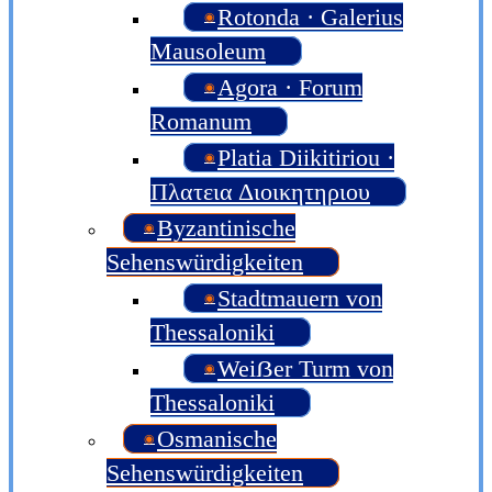
Rotonda · Galerius
Mausoleum
Agora · Forum
Romanum
Platia Diikitiriou ·
Πλατεια Διοικητηριου
Byzantinische
Sehenswürdigkeiten
Stadtmauern von
Thessaloniki
Weiẞer Turm von
Thessaloniki
Osmanische
Sehenswürdigkeiten