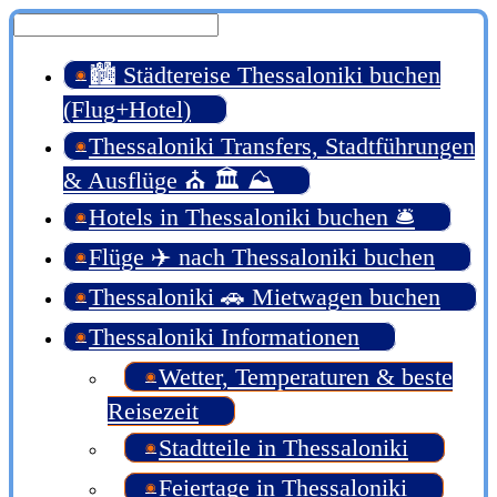
🏙️ Städtereise Thessaloniki buchen
(Flug+Hotel)
Thessaloniki Transfers, Stadtführungen
& Ausflüge ⛪ 🏛️ ⛰️
Hotels in Thessaloniki buchen 🛎️
Flüge ✈️ nach Thessaloniki buchen
Thessaloniki 🚗 Mietwagen buchen
Thessaloniki Informationen
Wetter, Temperaturen & beste
Reisezeit
Stadtteile in Thessaloniki
Feiertage in Thessaloniki