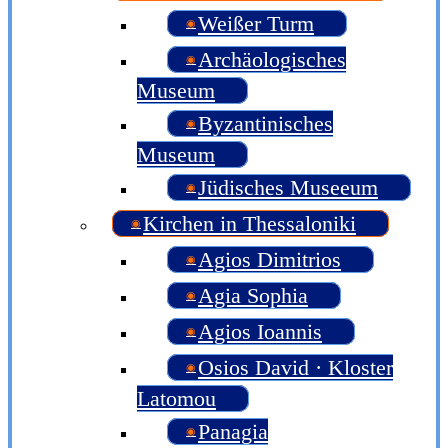
Weißer Turm
Archäologisches
Museum
Byzantinisches
Museum
Jüdisches Museeum
Kirchen in Thessaloniki
Agios Dimitrios
Agia Sophia
Agios Ioannis
Osios David · Kloster
Latomou
Panagia