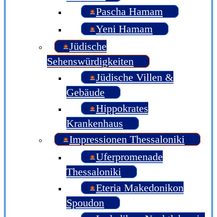
Pascha Hamam
Yeni Hamam
Jüdische
Sehenswürdigkeiten
Jüdische Villen &
Gebäude
Hippokrates
Krankenhaus
Impressionen Thessaloniki
Uferpromenade
Thessaloniki
Eteria Makedonikon
Spoudon