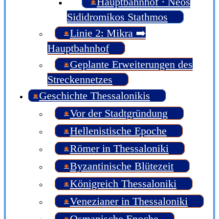
Hauptbahnhof · Neos
Sididromikos Stathmos
Linie 2: Mikra ➡️
Hauptbahnhof
Geplante Erweiterungen des
Streckennetzes
Geschichte Thessalonikis
Vor der Stadtgründung
Hellenistische Epoche
Römer in Thessaloniki
Byzantinische Blütezeit
Königreich Thessaloniki
Venezianer in Thessaloniki
Osmanische Epoche