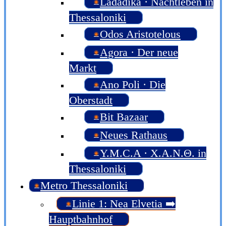
Ladadika · Nachtleben in
Thessaloniki
Odos Aristotelous
Agora · Der neue
Markt
Ano Poli · Die
Oberstadt
Bit Bazaar
Neues Rathaus
Y.M.C.A · Χ.Α.Ν.Θ. in
Thessaloniki
Metro Thessaloniki
Linie 1: Nea Elvetia ➡️
Hauptbahnhof