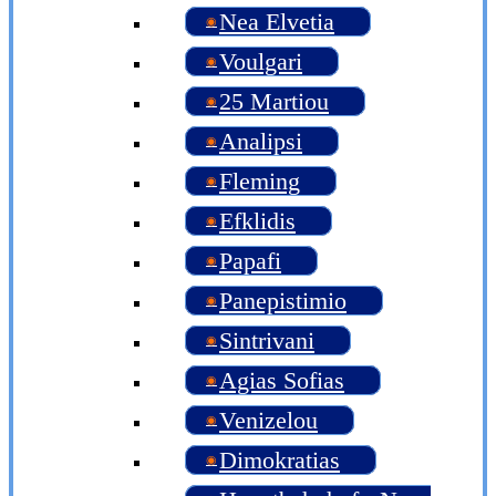
Nea Elvetia
Voulgari
25 Martiou
Analipsi
Fleming
Efklidis
Papafi
Panepistimio
Sintrivani
Agias Sofias
Venizelou
Dimokratias