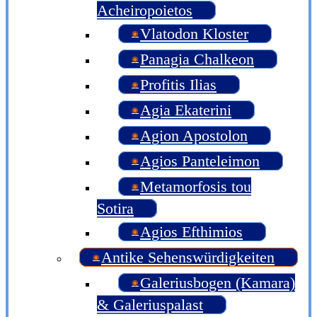
Acheiropoietos
Vlatodon Kloster
Panagia Chalkeon
Profitis Ilias
Agia Ekaterini
Agion Apostolon
Agios Panteleimon
Metamorfosis tou
Sotira
Agios Efthimios
Antike Sehenswürdigkeiten
Galeriusbogen (Kamara)
& Galeriuspalast