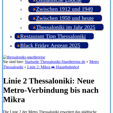
Zwischen 1912 und 1949
Zwischen 1950 und heute
Thessaloniki im Jahr 2025
Restaurant Tipp Thessaloniki
Black Friday Aegean 2025
Sie sind hier:
Startseite Thessaloniki-Staedtereise.de
»
Metro
Thessaloniki
»
Linie 2: Mikra ➡️ Hauptbahnhof
Linie 2 Thessaloniki: Neue
Metro-Verbindung bis nach
Mikra
Die Linie 2 der Metro Thessaloniki erweitert das städtische