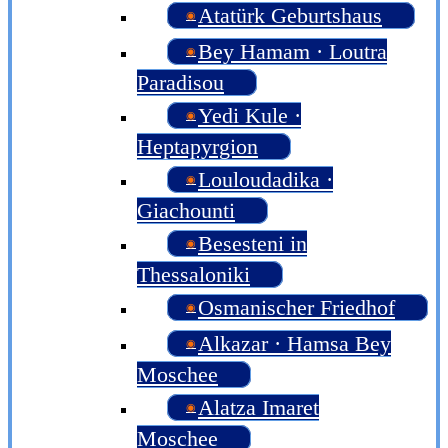
Atatürk Geburtshaus
Bey Hamam · Loutra
Paradisou
Yedi Kule ·
Heptapyrgion
Louloudadika ·
Giachounti
Besesteni in
Thessaloniki
Osmanischer Friedhof
Alkazar · Hamsa Bey
Moschee
Alatza Imaret
Moschee