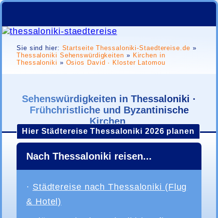
Sie sind hier:
Startseite Thessaloniki-Staedtereise.de
»
Thessaloniki Sehenswürdigkeiten
»
Kirchen in
Thessaloniki
»
Osios David · Kloster Latomou
Sehenswürdigkeiten in Thessaloniki ·
Frühchristliche und Byzantinische
Kirchen
Hier Städtereise Thessaloniki 2026 planen
Nach Thessaloniki reisen...
·
Städtereise nach Thessaloniki (Flug
& Hotel)