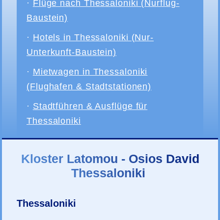
·
Flüge nach Thessaloniki (Nurflug-
Baustein)
·
Hotels in Thessaloniki (Nur-
Unterkunft-Baustein)
·
Mietwagen in Thessaloniki
(Flughafen & Stadtstationen)
·
Stadtführen & Ausflüge für
Thessaloniki
Kloster Latomou - Osios David
Thessaloniki
Thessaloniki