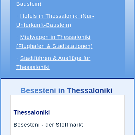
Baustein)
·
Hotels in Thessaloniki (Nur-
Unterkunft-Baustein)
·
Mietwagen in Thessaloniki
(Flughafen & Stadtstationen)
·
Stadtführen & Ausflüge für
Thessaloniki
Besesteni in Thessaloniki
Thessaloniki
Besesteni - der Stoffmarkt