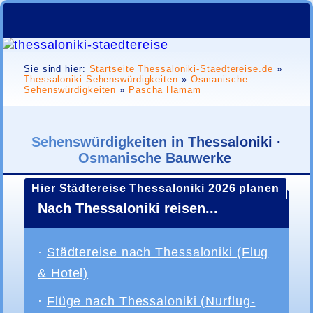
Sie sind hier:
Startseite Thessaloniki-Staedtereise.de
»
Thessaloniki Sehenswürdigkeiten
»
Osmanische
Sehenswürdigkeiten
»
Pascha Hamam
Sehenswürdigkeiten in Thessaloniki ·
Osmanische Bauwerke
Hier Städtereise Thessaloniki 2026 planen
Nach Thessaloniki reisen...
·
Städtereise nach Thessaloniki (Flug
& Hotel)
·
Flüge nach Thessaloniki (Nurflug-