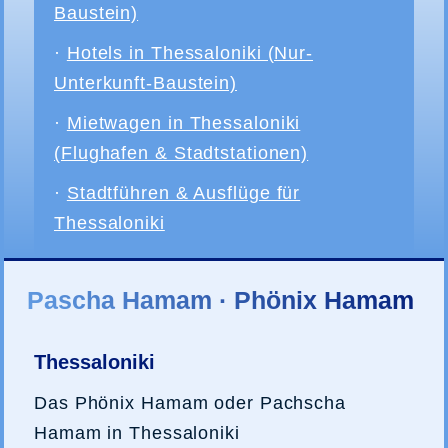
Baustein)
·
Hotels in Thessaloniki (Nur-
Unterkunft-Baustein)
·
Mietwagen in Thessaloniki
(Flughafen & Stadtstationen)
·
Stadtführen & Ausflüge für
Thessaloniki
Pascha Hamam · Phönix Hamam
Thessaloniki
Das Phönix Hamam oder Pachscha
Hamam in Thessaloniki