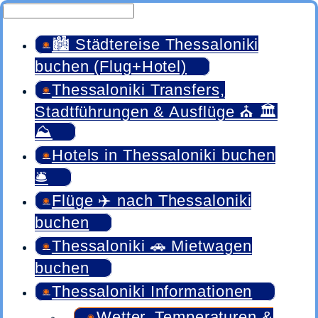
🏙️ Städtereise Thessaloniki
buchen (Flug+Hotel)
Thessaloniki Transfers,
Stadtführungen & Ausflüge ⛪ 🏛️
⛰️
Hotels in Thessaloniki buchen
🛎️
Flüge ✈️ nach Thessaloniki
buchen
Thessaloniki 🚗 Mietwagen
buchen
Thessaloniki Informationen
Wetter, Temperaturen &