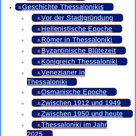
Geschichte Thessalonikis
Vor der Stadtgründung
Hellenistische Epoche
Römer in Thessaloniki
Byzantinische Blütezeit
Königreich Thessaloniki
Venezianer in
Thessaloniki
Osmanische Epoche
Zwischen 1912 und 1949
Zwischen 1950 und heute
Thessaloniki im Jahr
2025