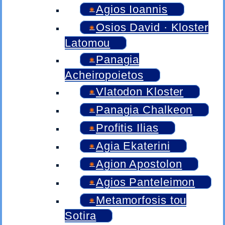
Agios Ioannis
Osios David · Kloster
Latomou
Panagia
Acheiropoietos
Vlatodon Kloster
Panagia Chalkeon
Profitis Ilias
Agia Ekaterini
Agion Apostolon
Agios Panteleimon
Metamorfosis tou
Sotira