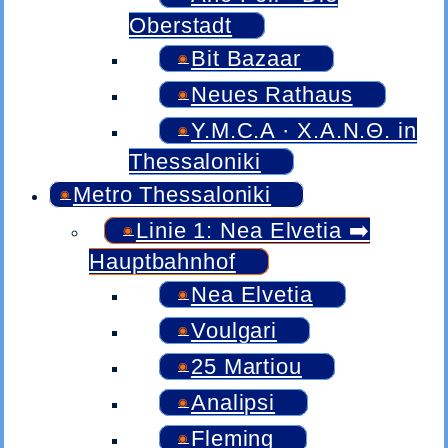
Oberstadt
Bit Bazaar
Neues Rathaus
Y.M.C.A · Χ.Α.Ν.Θ. in
Thessaloniki
Metro Thessaloniki
Linie 1: Nea Elvetia ➡️
Hauptbahnhof
Nea Elvetia
Voulgari
25 Martiou
Analipsi
Fleming