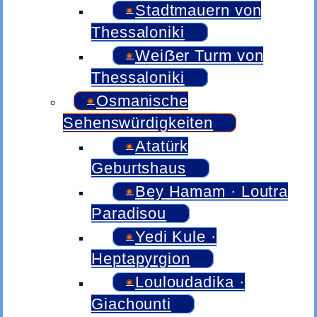
Stadtmauern von
Thessaloniki
Weiẞer Turm von
Thessaloniki
Osmanische
Sehenswürdigkeiten
Atatürk
Geburtshaus
Bey Hamam · Loutra
Paradisou
Yedi Kule ·
Heptapyrgion
Louloudadika ·
Giachounti