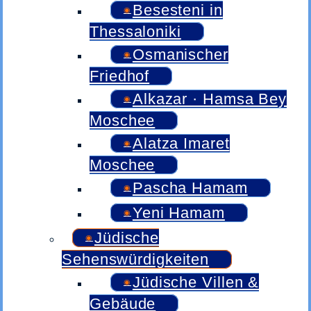
Besesteni in
Thessaloniki
Osmanischer
Friedhof
Alkazar · Hamsa Bey
Moschee
Alatza Imaret
Moschee
Pascha Hamam
Yeni Hamam
Jüdische
Sehenswürdigkeiten
Jüdische Villen &
Gebäude