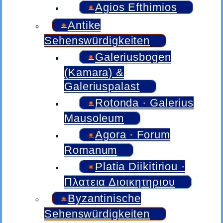
Agios Efthimios
Antike
Sehenswürdigkeiten
Galeriusbogen
(Kamara) &
Galeriuspalast
Rotonda · Galerius
Mausoleum
Agora · Forum
Romanum
Platia Diikitiriou ·
Πλατεια Διοικητηριου
Byzantinische
Sehenswürdigkeiten