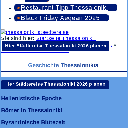
Restaurant Tipp Thessaloniki
Black Friday Aegean 2025
Sie sind hier:
Startseite Thessaloniki-
Staedtereise.de
»
Geschichte Thessalonikis
»
Hier Städtereise Thessaloniki 2026 planen
Venezianer in Thessaloniki
Geschichte Thessalonikis
Hier Städtereise Thessaloniki 2026 planen
Vor der Stadtgründung
Hellenistische Epoche
Römer in Thessaloniki
Byzantinische Blütezeit