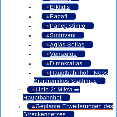
Efklidis
Papafi
Panepistimio
Sintrivani
Agias Sofias
Venizelou
Dimokratias
Hauptbahnhof · Neos
Sididromikos Stathmos
Linie 2: Mikra ➡️
Hauptbahnhof
Geplante Erweiterungen des
Streckennetzes