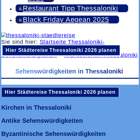
Restaurant Tipp Thessaloniki
Black Friday Aegean 2025
Sie sind hier:
Startseite Thessaloniki-
Staedtereise.de
»
Thessaloniki
Hier Städtereise Thessaloniki 2026 planen
Sehenswürdigkeiten
»
Impressionen Thessaloniki
Sehenswürdigkeiten in Thessaloniki
Hier Städtereise Thessaloniki 2026 planen
Museen in Thessaloniki
Kirchen in Thessaloniki
Antike Sehenswürdigkeiten
Byzantinische Sehenswürdigkeiten