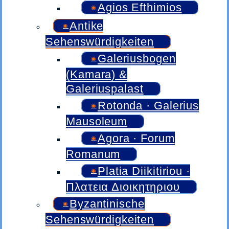
Agios Efthimios
Antike
Sehenswürdigkeiten
Galeriusbogen
(Kamara) &
Galeriuspalast
Rotonda · Galerius
Mausoleum
Agora · Forum
Romanum
Platia Diikitiriou ·
Πλατεια Διοικητηριου
Byzantinische
Sehenswürdigkeiten