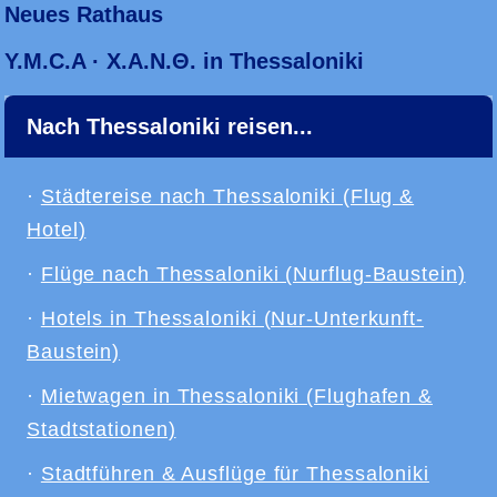
Neues Rathaus
Y.M.C.A · Χ.Α.Ν.Θ. in Thessaloniki
Nach Thessaloniki reisen...
·
Städtereise nach Thessaloniki (Flug &
Hotel)
·
Flüge nach Thessaloniki (Nurflug-Baustein)
·
Hotels in Thessaloniki (Nur-Unterkunft-
Baustein)
·
Mietwagen in Thessaloniki (Flughafen &
Stadtstationen)
·
Stadtführen & Ausflüge für Thessaloniki