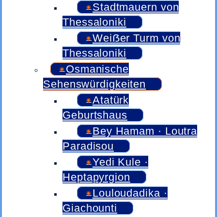
Stadtmauern von
Thessaloniki
Weiẞer Turm von
Thessaloniki
Osmanische
Sehenswürdigkeiten
Atatürk
Geburtshaus
Bey Hamam · Loutra
Paradisou
Yedi Kule ·
Heptapyrgion
Louloudadika ·
Giachounti