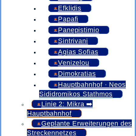
Efklidis
Papafi
Panepistimio
Sintrivani
Agias Sofias
Venizelou
Dimokratias
Hauptbahnhof · Neos
Sididromikos Stathmos
Linie 2: Mikra ➡️
Hauptbahnhof
Geplante Erweiterungen des
Streckennetzes