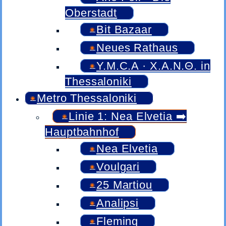
Oberstadt
Bit Bazaar
Neues Rathaus
Y.M.C.A · Χ.Α.Ν.Θ. in
Thessaloniki
Metro Thessaloniki
Linie 1: Nea Elvetia ➡️
Hauptbahnhof
Nea Elvetia
Voulgari
25 Martiou
Analipsi
Fleming