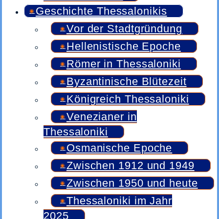
Geschichte Thessalonikis
Vor der Stadtgründung
Hellenistische Epoche
Römer in Thessaloniki
Byzantinische Blütezeit
Königreich Thessaloniki
Venezianer in
Thessaloniki
Osmanische Epoche
Zwischen 1912 und 1949
Zwischen 1950 und heute
Thessaloniki im Jahr
2025