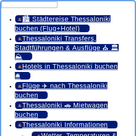
🏙️ Städtereise Thessaloniki
buchen (Flug+Hotel)
Thessaloniki Transfers,
Stadtführungen & Ausflüge ⛪ 🏛️
⛰️
Hotels in Thessaloniki buchen
🛎️
Flüge ✈️ nach Thessaloniki
buchen
Thessaloniki 🚗 Mietwagen
buchen
Thessaloniki Informationen
Wetter, Temperaturen &