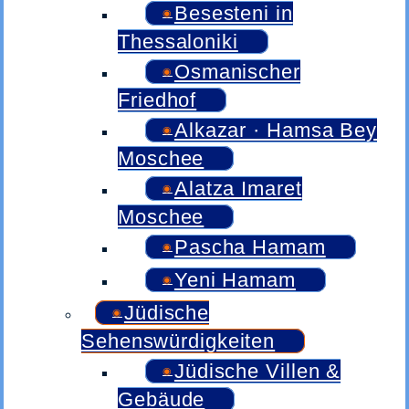
Besesteni in
Thessaloniki
Osmanischer
Friedhof
Alkazar · Hamsa Bey
Moschee
Alatza Imaret
Moschee
Pascha Hamam
Yeni Hamam
Jüdische
Sehenswürdigkeiten
Jüdische Villen &
Gebäude