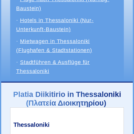
Baustein)
·
Hotels in Thessaloniki (Nur-
Unterkunft-Baustein)
·
Mietwagen in Thessaloniki
(Flughafen & Stadtstationen)
·
Stadtführen & Ausflüge für
Thessaloniki
Platia Diikitirio in Thessaloniki
(Πλατεία Διοικητηρίου)
Thessaloniki