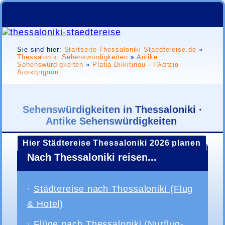
Sie sind hier:
Startseite Thessaloniki-Staedtereise.de
»
Thessaloniki Sehenswürdigkeiten
»
Antike
Sehenswürdigkeiten
»
Platia Diikitiriou · Πλατεια
Διοικητηριου
Sehenswürdigkeiten in Thessaloniki ·
Antike Sehenswürdigkeiten
Hier Städtereise Thessaloniki 2026 planen
Nach Thessaloniki reisen...
·
Städtereise nach Thessaloniki (Flug
& Hotel)
·
Flüge nach Thessaloniki (Nurflug-