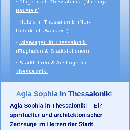
·
Flüge nach Thessaloniki (Nurflug-
Baustein)
·
Hotels in Thessaloniki (Nur-
Unterkunft-Baustein)
·
Mietwagen in Thessaloniki
(Flughafen & Stadtstationen)
·
Stadtführen & Ausflüge für
Thessaloniki
Agia Sophia in Thessaloniki
Agia Sophia in Thessaloniki – Ein
spiritueller und architektonischer
Zeitzeuge im Herzen der Stadt