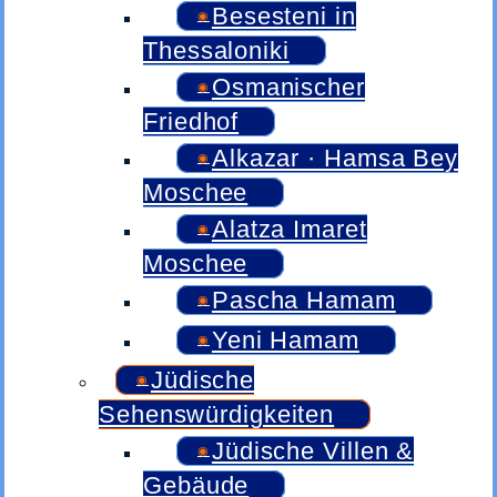
Besesteni in
Thessaloniki
Osmanischer
Friedhof
Alkazar · Hamsa Bey
Moschee
Alatza Imaret
Moschee
Pascha Hamam
Yeni Hamam
Jüdische
Sehenswürdigkeiten
Jüdische Villen &
Gebäude