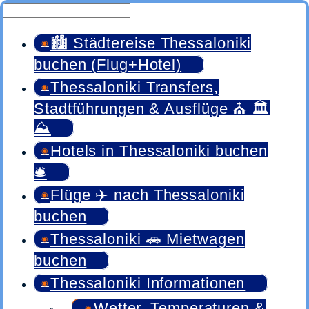
🏙️ Städtereise Thessaloniki
buchen (Flug+Hotel)
Thessaloniki Transfers,
Stadtführungen & Ausflüge ⛪ 🏛️
⛰️
Hotels in Thessaloniki buchen
🛎️
Flüge ✈️ nach Thessaloniki
buchen
Thessaloniki 🚗 Mietwagen
buchen
Thessaloniki Informationen
Wetter, Temperaturen &