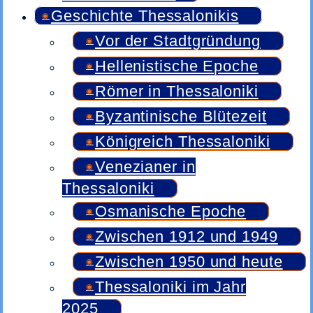
Geschichte Thessalonikis
Vor der Stadtgründung
Hellenistische Epoche
Römer in Thessaloniki
Byzantinische Blütezeit
Königreich Thessaloniki
Venezianer in
Thessaloniki
Osmanische Epoche
Zwischen 1912 und 1949
Zwischen 1950 und heute
Thessaloniki im Jahr
2025