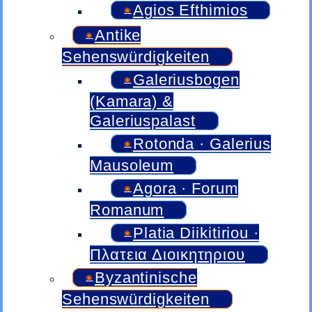
Agios Efthimios
Antike
Sehenswürdigkeiten
Galeriusbogen
(Kamara) &
Galeriuspalast
Rotonda · Galerius
Mausoleum
Agora · Forum
Romanum
Platia Diikitiriou ·
Πλατεια Διοικητηριου
Byzantinische
Sehenswürdigkeiten