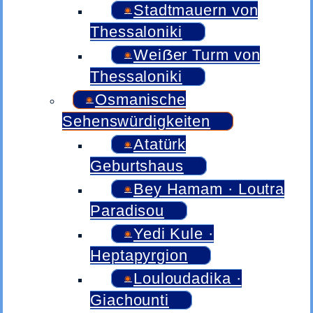
Stadtmauern von
Thessaloniki
Weiẞer Turm von
Thessaloniki
Osmanische
Sehenswürdigkeiten
Atatürk
Geburtshaus
Bey Hamam · Loutra
Paradisou
Yedi Kule ·
Heptapyrgion
Louloudadika ·
Giachounti