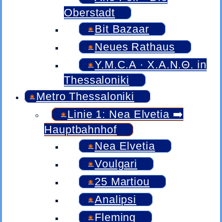
Oberstadt
Bit Bazaar
Neues Rathaus
Y.M.C.A · Χ.Α.Ν.Θ. in
Thessaloniki
Metro Thessaloniki
Linie 1: Nea Elvetia ➡️
Hauptbahnhof
Nea Elvetia
Voulgari
25 Martiou
Analipsi
Fleming