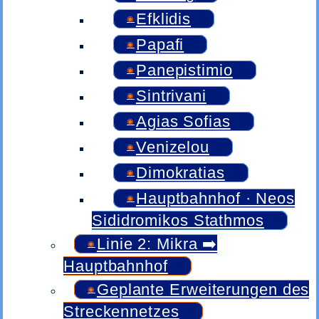
Efklidis
Papafi
Panepistimio
Sintrivani
Agias Sofias
Venizelou
Dimokratias
Hauptbahnhof · Neos
Sididromikos Stathmos
Linie 2: Mikra ➡️
Hauptbahnhof
Geplante Erweiterungen des
Streckennetzes