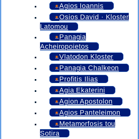
Agios Ioannis
Osios David · Kloster
Latomou
Panagia
Acheiropoietos
Vlatodon Kloster
Panagia Chalkeon
Profitis Ilias
Agia Ekaterini
Agion Apostolon
Agios Panteleimon
Metamorfosis tou
Sotira