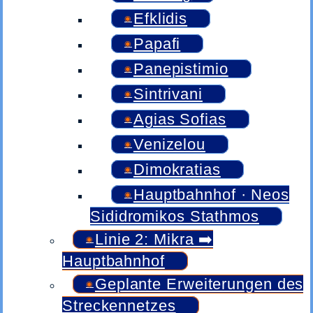
Efklidis
Papafi
Panepistimio
Sintrivani
Agias Sofias
Venizelou
Dimokratias
Hauptbahnhof · Neos
Sididromikos Stathmos
Linie 2: Mikra ➡️
Hauptbahnhof
Geplante Erweiterungen des
Streckennetzes