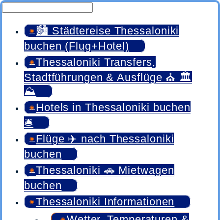
🏙️ Städtereise Thessaloniki
buchen (Flug+Hotel)
Thessaloniki Transfers,
Stadtführungen & Ausflüge ⛪ 🏛️
⛰️
Hotels in Thessaloniki buchen
🛎️
Flüge ✈️ nach Thessaloniki
buchen
Thessaloniki 🚗 Mietwagen
buchen
Thessaloniki Informationen
Wetter, Temperaturen &