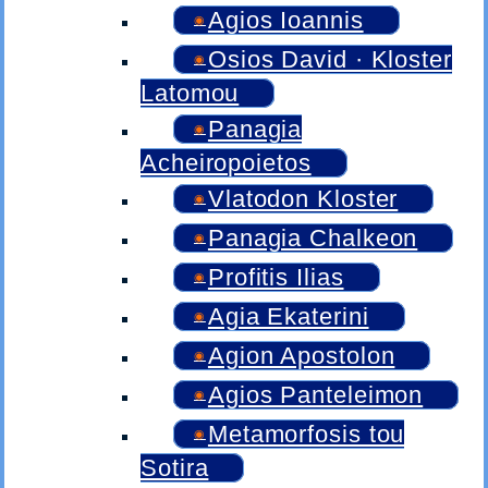
Agios Ioannis
Osios David · Kloster
Latomou
Panagia
Acheiropoietos
Vlatodon Kloster
Panagia Chalkeon
Profitis Ilias
Agia Ekaterini
Agion Apostolon
Agios Panteleimon
Metamorfosis tou
Sotira