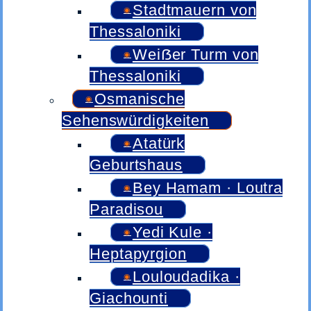
Stadtmauern von
Thessaloniki
Weiẞer Turm von
Thessaloniki
Osmanische
Sehenswürdigkeiten
Atatürk
Geburtshaus
Bey Hamam · Loutra
Paradisou
Yedi Kule ·
Heptapyrgion
Louloudadika ·
Giachounti