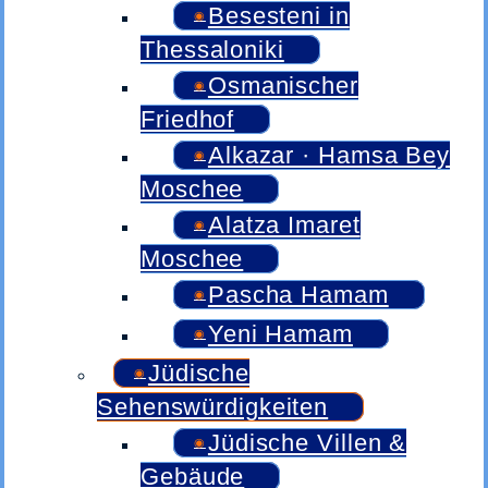
Besesteni in
Thessaloniki
Osmanischer
Friedhof
Alkazar · Hamsa Bey
Moschee
Alatza Imaret
Moschee
Pascha Hamam
Yeni Hamam
Jüdische
Sehenswürdigkeiten
Jüdische Villen &
Gebäude