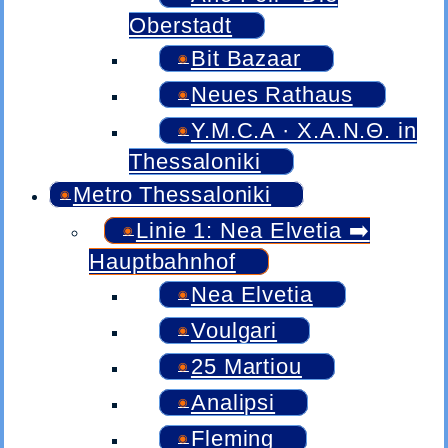
Oberstadt
Bit Bazaar
Neues Rathaus
Y.M.C.A · Χ.Α.Ν.Θ. in
Thessaloniki
Metro Thessaloniki
Linie 1: Nea Elvetia ➡️
Hauptbahnhof
Nea Elvetia
Voulgari
25 Martiou
Analipsi
Fleming