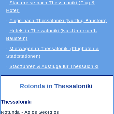
·
Städtereise nach Thessaloniki (Flug &
Hotel)
·
Flüge nach Thessaloniki (Nurflug-Baustein)
·
Hotels in Thessaloniki (Nur-Unterkunft-
Baustein)
·
Mietwagen in Thessaloniki (Flughafen &
Stadtstationen)
·
Stadtführen & Ausflüge für Thessaloniki
Rotonda in Thessaloniki
Thessaloniki
Rotunda - Agios Georgios