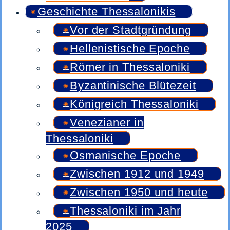
Geschichte Thessalonikis
Vor der Stadtgründung
Hellenistische Epoche
Römer in Thessaloniki
Byzantinische Blütezeit
Königreich Thessaloniki
Venezianer in
Thessaloniki
Osmanische Epoche
Zwischen 1912 und 1949
Zwischen 1950 und heute
Thessaloniki im Jahr
2025