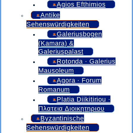
Agios Efthimios
Antike
Sehenswürdigkeiten
Galeriusbogen
(Kamara) &
Galeriuspalast
Rotonda · Galerius
Mausoleum
Agora · Forum
Romanum
Platia Diikitiriou ·
Πλατεια Διοικητηριου
Byzantinische
Sehenswürdigkeiten