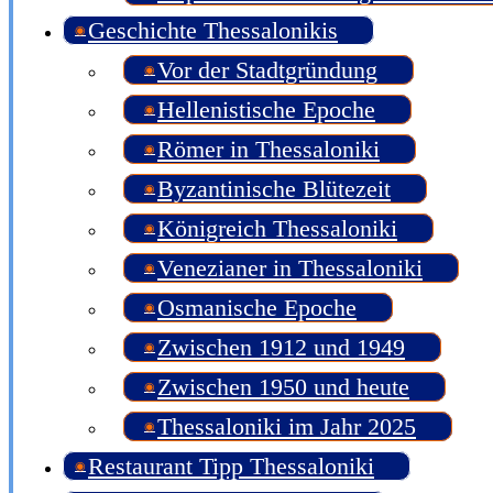
Geschichte Thessalonikis
Vor der Stadtgründung
Hellenistische Epoche
Römer in Thessaloniki
Byzantinische Blütezeit
Königreich Thessaloniki
Venezianer in Thessaloniki
Osmanische Epoche
Zwischen 1912 und 1949
Zwischen 1950 und heute
Thessaloniki im Jahr 2025
Restaurant Tipp Thessaloniki