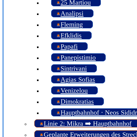
25 Martiou
Analipsi
Fleming
Efklidis
Papafi
Panepistimio
Sintrivani
Agias Sofias
Venizelou
Dimokratias
Hauptbahnhof · Neos Sidid
Linie 2: Mikra ➡️ Hauptbahnhof
Geplante Erweiterungen des Strec