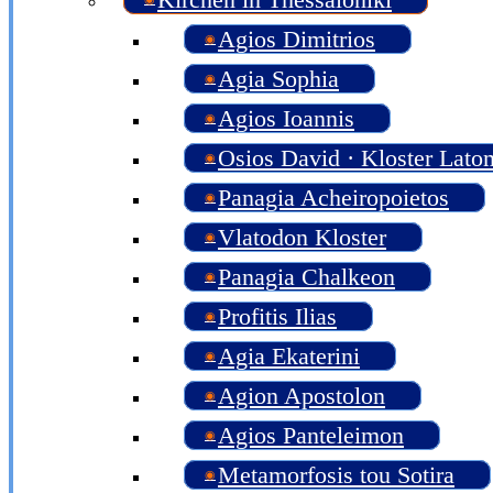
Agios Dimitrios
Agia Sophia
Agios Ioannis
Osios David · Kloster Lat
Panagia Acheiropoietos
Vlatodon Kloster
Panagia Chalkeon
Profitis Ilias
Agia Ekaterini
Agion Apostolon
Agios Panteleimon
Metamorfosis tou Sotira