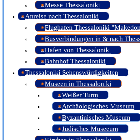
Messe Thessaloniki
Anreise nach Thessaloniki
Flughafen Thessaloniki "Makedon
Busverbindungen in & nach Thess
Hafen von Thessaloniki
Bahnhof Thessaloniki
Thessaloniki Sehenswürdigkeiten
Museen in Thessaloniki
Weißer Turm
Archäologisches Museum
Byzantinisches Museum
Jüdisches Museeum
Kirchen in Thessaloniki