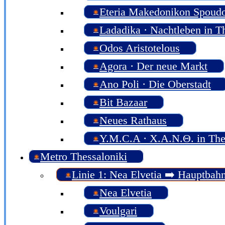
Eteria Makedonikon Spoud
Ladadika · Nachtleben in T
Odos Aristotelous
Agora · Der neue Markt
Ano Poli · Die Oberstadt
Bit Bazaar
Neues Rathaus
Y.M.C.A · Χ.Α.Ν.Θ. in The
Metro Thessaloniki
Linie 1: Nea Elvetia ➡️ Hauptbah
Nea Elvetia
Voulgari