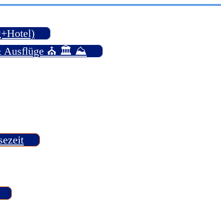
g+Hotel)
& Ausflüge ⛪ 🏛️ ⛰️
sezeit