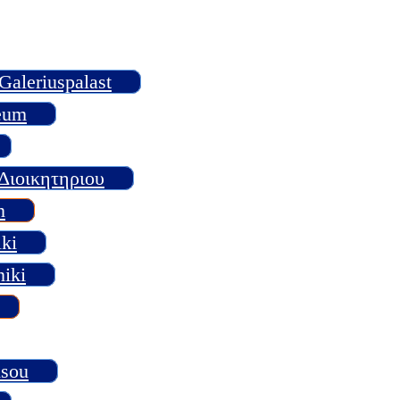
aleriuspalast
eum
α Διοικητηριου
n
ki
iki
isou