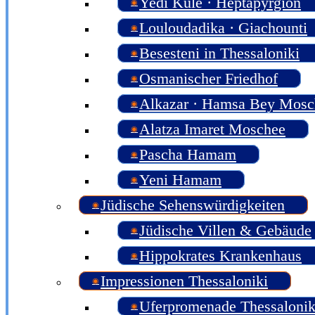
Yedi Kule · Heptapyrgion
Louloudadika · Giachounti
Besesteni in Thessaloniki
Osmanischer Friedhof
Alkazar · Hamsa Bey Mosc
Alatza Imaret Moschee
Pascha Hamam
Yeni Hamam
Jüdische Sehenswürdigkeiten
Jüdische Villen & Gebäude
Hippokrates Krankenhaus
Impressionen Thessaloniki
Uferpromenade Thessalonik