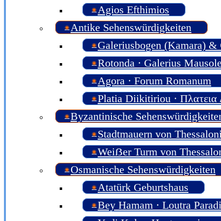
Agios Efthimios
Antike Sehenswürdigkeiten
Galeriusbogen (Kamara) & G
Rotonda · Galerius Mausol
Agora · Forum Romanum
Platia Diikitiriou · Πλατει
Byzantinische Sehenswürdigkeite
Stadtmauern von Thessaloni
Weiẞer Turm von Thessalon
Osmanische Sehenswürdigkeiten
Atatürk Geburtshaus
Bey Hamam · Loutra Parad