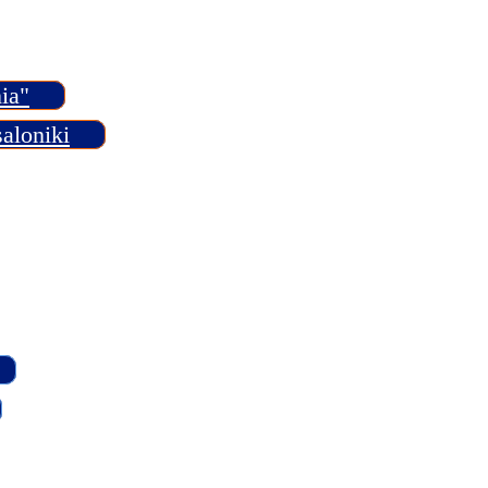
ia"
aloniki