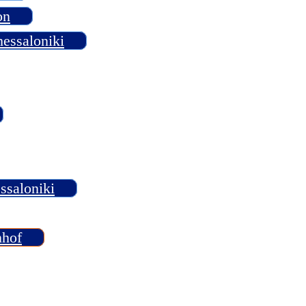
on
hessaloniki
ssaloniki
nhof